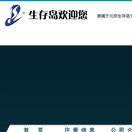
首 页
注 册 信 息
公 司 